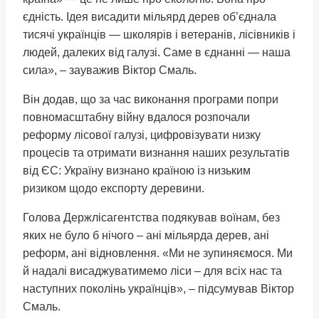
єдність. Ідея висадити мільярд дерев об’єднала
тисячі українців — школярів і ветеранів, лісівників і
людей, далеких від галузі. Саме в єднанні — наша
сила», – зауважив Віктор Смаль.
Він додав, що за час виконання програми попри
повномасштабну війну вдалося розпочали
реформу лісової галузі, цифровізувати низку
процесів та отримати визнання наших результатів
від ЄС: Україну визнано країною із низьким
ризиком щодо експорту деревини.
Голова Держлісагентства подякував воїнам, без
яких не було б нічого – ані мільярда дерев, ані
реформ, ані відновлення. «Ми не зупиняємося. Ми
й надалі висаджуватимемо ліси – для всіх нас та
наступних поколінь українців», – підсумував Віктор
Смаль.