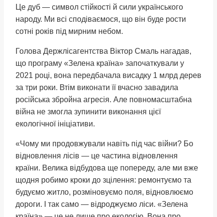
Це дуб — символ стійкості й сили українського
народу. Ми всі сподіваємося, що він буде рости
сотні років під мирним небом.
Голова Держлісагентства Віктор Смаль нагадав,
що програму «Зелена країна» започаткували у
2021 році, вона передбачала висадку 1 млрд дерев
за три роки. Втім виконати її вчасно завадила
російська збройна агресія. Але повномасштабна
війна не змогла зупинити виконання цієї
екологічної ініціативи.
«Чому ми продовжували навіть під час війни? Бо
відновлення лісів — це частина відновлення
країни. Велика відбудова ще попереду, але ми вже
щодня робимо кроки до зцілення: ремонтуємо та
будуємо житло, розміновуємо поля, відновлюємо
дороги. І так само — відроджуємо ліси. «Зелена
країна» — це не лише про екологію. Вона про