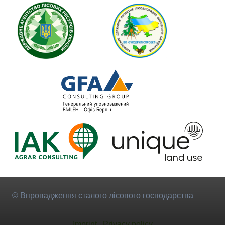
© Впровадження сталого лісового господарства
Imprint
Privacy policy