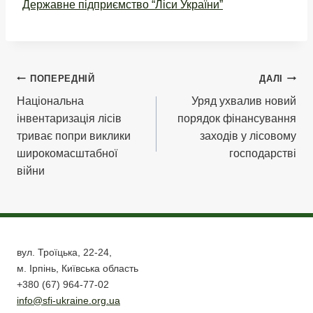
Державне підприємство “Ліси України”
Навігація
ПОПЕРЕДНІЙ
ДАЛІ
Національна
Уряд ухвалив новий
записів
інвентаризація лісів
порядок фінансування
триває попри виклики
заходів у лісовому
широкомасштабної
господарстві
війни
вул. Троїцька, 22-24,
м. Ірпінь, Київська область
+380 (67) 964-77-02
info@sfi-ukraine.org.ua