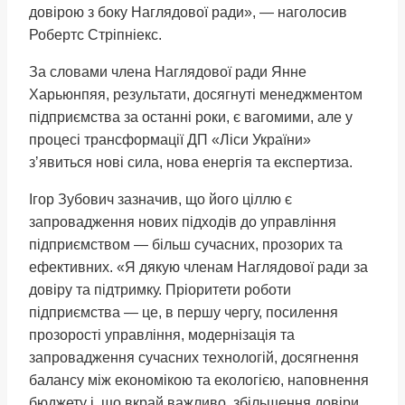
довірою з боку Наглядової ради», — наголосив
Робертс Стріпніекс.
За словами члена Наглядової ради Янне
Харьюнпяя, результати, досягнуті менеджментом
підприємства за останні роки, є вагомими, але у
процесі трансформації ДП «Ліси України»
зʼявиться нові сила, нова енергія та експертиза.
Ігор Зубович зазначив, що його ціллю є
запровадження нових підходів до управління
підприємством — більш сучасних, прозорих та
ефективних. «Я дякую членам Наглядової ради за
довіру та підтримку. Пріоритети роботи
підприємства — це, в першу чергу, посилення
прозорості управління, модернізація та
запровадження сучасних технологій, досягнення
балансу між економікою та екологією, наповнення
бюджету і, що вкрай важливо, збільшення довіри