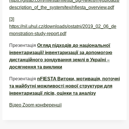
https://gitlab.com/nfiesta/nfiesta_pg/-/wikis/myuploads/
description_of_the_system/tex/nfiesta_overview.pdf
[3]
https://nil.uhul.cz/downloads/ostatni/2019_02_06_de
monstration-study-report.pdf
Презентація
Огляд підходів до національної
інвентаризації/ інвентаризації за допомогою
дистанційного зондування землі в Україні –
досягнення та виклики
Презентація
nFIESTA Витоки, мотивація, поточні
та майбутні можливості нової структури для
інвентаризації лісів, оцінки та аналізу
Відео Zoom конференції