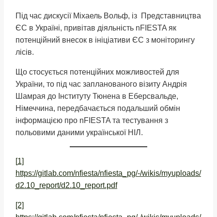
Під час дискусії Міхаель Вольф, із Представництва
ЄС в Україні, привітав діяльність nFIESTA як
потенційний внесок в ініціативи ЄС з моніторингу
лісів.
Що стосується потенційних можливостей для
України, то під час запланованого візиту Андрія
Шамрая до Інституту Тюнена в Еберсвальде,
Німеччина, передбачається подальший обмін
інформацією про nFIESTA та тестування з
польовими даними української НІЛ.
[
1]
https://gitlab.com/nfiesta/nfiesta_pg/-/wikis/myuploads/
d2.10_report/d2.10_report.pdf
[2]