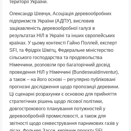
території України.
Олександр Шевчук, Асоціація деревообробних
підприємств України (АДПУ), висловив
зацікавленість деревообробної галузі в
результатах НІЛ в Україні та інших європейських
країнах. У цьому контексті Гайно Поллей, експерт
SFI, та Фрідріх Шмітц, Федеральне міністерство
сільського господарства та продовольства
Німеччини, розповіли про багаторічний досвід
проведення НІЛ у Німеччині (Bundeswaldinventur),
а також – на його основі – регулярно публіковані
прогнозні дослідження щодо пропозиції деревини.
Ці сценарні розрахунки є основою для прийняття
стратегічних рішень щодо лісової політики,
довгострокового планування потужностей у
деревообробній промисловості, а також для
звітності щодо секвестрування парникових газів у
лісах. Фолькер Зассе, керівник проєкту SFI,