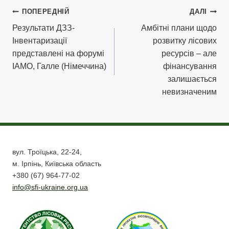
Навігація
ПОПЕРЕДНІЙ
ДАЛІ
Результати ДЗЗ-
Амбітні плани щодо
записів
Інвентаризації
розвитку лісових
представлені на форумі
ресурсів – але
IAMO, Галле (Німеччина)
фінансування
залишається
невизначеним
вул. Троїцька, 22-24,
м. Ірпінь, Київська область
+380 (67) 964-77-02
info@sfi-ukraine.org.ua