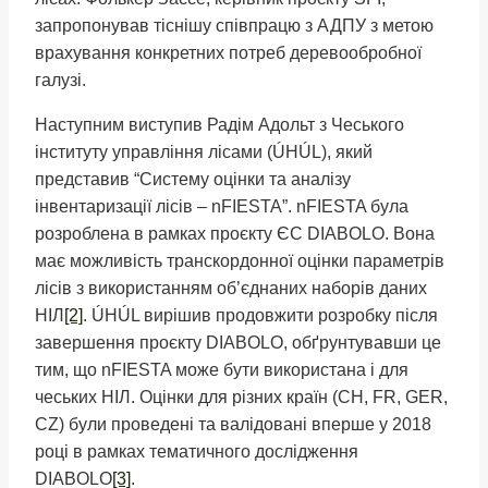
запропонував тіснішу співпрацю з АДПУ з метою
врахування конкретних потреб деревообробної
галузі.
Наступним виступив Радім Адольт з Чеського
інституту управління лісами (ÚHÚL), який
представив “Систему оцінки та аналізу
інвентаризації лісів – nFIESTA”. nFIESTA була
розроблена в рамках проєкту ЄС DIABOLO. Вона
має можливість транскордонної оцінки параметрів
лісів з використанням об’єднаних наборів даних
НІЛ
[2]
. ÚHÚL вирішив продовжити розробку після
завершення проєкту DIABOLO, обґрунтувавши це
тим, що nFIESTA може бути використана і для
чеських НІЛ. Оцінки для різних країн (CH, FR, GER,
CZ) були проведені та валідовані вперше у 2018
році в рамках тематичного дослідження
DIABOLO
[3]
.