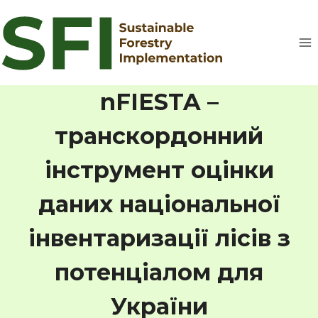
Перейти
до
вмісту
nFIESTA –
транскордонний
інструмент оцінки
даних національної
інвентаризації лісів з
потенціалом для
України