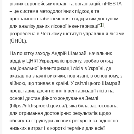
різних європейських країн та організацій. nFIESTA
– це система методологічних підходів та
програмного забезпечення з відкритим доступом
[1]
для аналізу даних лісової інвентаризації
,
розроблена в Чеському інституті управління лісами
(ÚHÚL).
На початку заходу Андрій Шамрай, начальник
відділу ЦНІЛ Укрдержліспроекту, зробив огляд
національної інвентаризації лісів в Україні, де
вказав на значні виклики, пов’язані, в основному, з
війною, що триває в країні. У світлі цього Шамрай
представив досягнення інвентаризації лісів на
основі дистанційного зондування Землі
(https://nfi.lisproekt.gov.ua/), яка була застосована
для отримання достовірних результатів щодо
обсягу та структури лісових ресурсів за відносно
низьких витрат і в короткі терміни для всієї