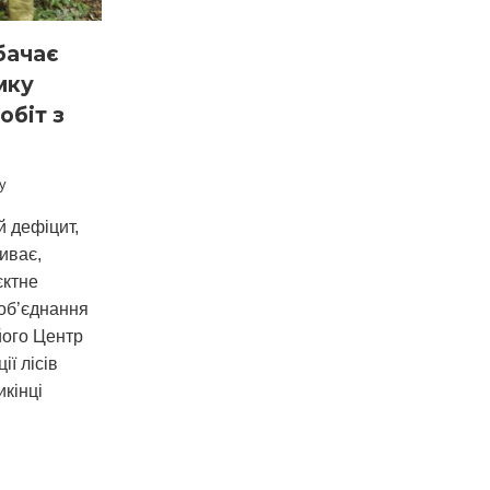
бачає
мку
обіт з
у
 дефіцит,
иває,
єктне
об’єднання
його Центр
ії лісів
икінці