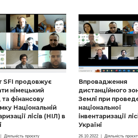
т SFI продовжує
Впровадження
ати німецький
дистанційного зо
 та фінансову
Землі при провед
мку Національній
національної
ризації лісів (НІЛ) в
інвентаризації ліс
і
Україні
Діяльність проєкту
26.10.2022
Діяльність проєкт