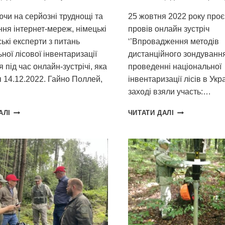
чи на серйозні труднощі та
25 жовтня 2022 року проє
ня інтернет-мереж, німецькі
провів онлайн зустріч
ські експерти з питань
‘’Впровадження методів
ної лісової інвентаризації
дистанційного зондуванн
я під час онлайн-зустрічі, яка
проведенні національної
 14.12.2022. Гайно Поллей,
інвентаризації лісів в Украї
заході взяли участь:…
ПРОЄКТ
ВПРОВАДЖЕН
АЛІ
ЧИТАТИ ДАЛІ
SFI
ДИСТАНЦІЙНО
ПРОДОВЖУЄ
ЗОНДУВАННЯ
НАДАВАТИ
ЗЕМЛІ
НІМЕЦЬКИЙ
ПРИ
ДОСВІД
ПРОВЕДЕННІ
ТА
НАЦІОНАЛЬНО
ФІНАНСОВУ
ІНВЕНТАРИЗАЦ
ПІДТРИМКУ
ЛІСІВ
НАЦІОНАЛЬНІЙ
В
ІНВЕНТАРИЗАЦІЇ
УКРАЇНІ
ЛІСІВ