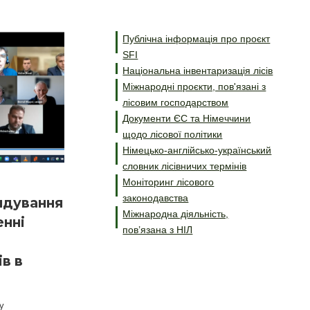
Публічна інформація про проєкт
SFI
Національна інвентаризація лісів
Міжнародні проєкти, пов'язані з
лісовим господарством
Документи ЄС та Німеччини
щодо лісової політики
Німецько-англійсько-український
словник лісівничих термінів
Моніторинг лісового
законодавства
ндування
Міжнародна діяльність,
енні
пов’язана з НІЛ
ів в
у