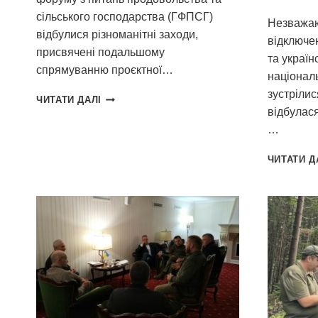
сільського господарства (ГФПСГ)
Незважаю
відбулися різноманітні заходи,
відключен
присвячені подальшому
та україн
спрямуванню проєктної…
національ
зустрілис
SFI
ЧИТАТИ ДАЛІ
ПРОДОВЖУЄ
відбулася
РЕАЛІЗАЦІЮ
…
ВАЖЛИВИХ
ІНІЦІАТИВ
ЧИТАТИ Д
У
НОВОМУ
2023
РОЦІ