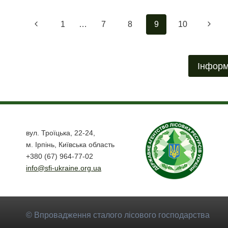
ІВАНО-
ФРАНКІВСЬКОЇ
Навігація
Попередня
Насту
1
ОБЛАСТІ
…
7
8
9
10
ВІТАЄ
за
сторінка
сторі
ПІДТРИМКУ
SFI
сторінками
Інформ
вул. Троїцька, 22-24,
м. Ірпінь, Київська область
+380 (67) 964-77-02
info@sfi-ukraine.org.ua
© Впровадження сталого лісового господарства