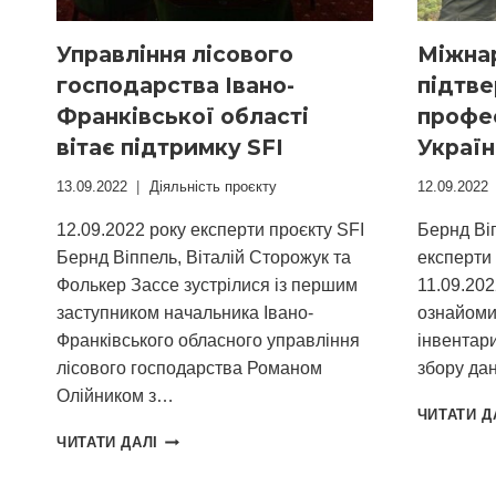
Управління лісового
Міжна
господарства Івано-
підтв
Франківської області
профес
вітає підтримку SFI
Україн
13.09.2022
Діяльність проєкту
12.09.2022
12.09.2022 року експерти проєкту SFI
Бернд Ві
Бернд Віппель, Віталій Сторожук та
експерти 
Фолькер Зассе зустрілися із першим
11.09.202
заступником начальника Івано-
ознайоми
Франківського обласного управління
інвентариз
лісового господарства Романом
збору да
Олійником з…
ЧИТАТИ Д
УПРАВЛІННЯ
ЧИТАТИ ДАЛІ
ЛІСОВОГО
ГОСПОДАРСТВА