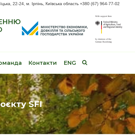
їцька, 22-24, м. Ірпінь, Київська область +380 (67) 964-77-02
ЖЕННЮ
О
оманда
Контакти
ENG
оєкту SFI