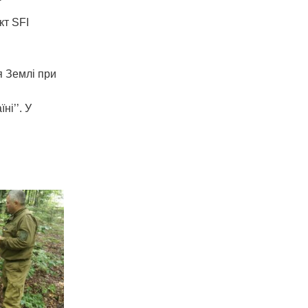
кт SFІ
я Землі при
ні’’. У
НЯ
ГО
Ї
ІЇ