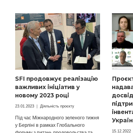
SFI продовжує реалізацію
Проєк
важливих ініціатив у
надав
новому 2023 році
досвід
підтри
23.01.2023
Діяльність проєкту
інвента
Під час Міжнародного зеленого тижня
Україн
у Берліні в рамках Глобального
15.12.2022
форуму з питань продовольства та