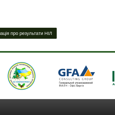
ПРОФЕСІОНАЛІЗМ
ПЕРЕДБАЧАЄ
НІЛ
ЕКСПЕРТНУ
В
пна
ПІДТРИМКУ
УКРАЇНІ
КОНТРОЛЮ
нка
ЯКОСТІ
РОБІТ
ація про результати НІЛ
З
НІЛ