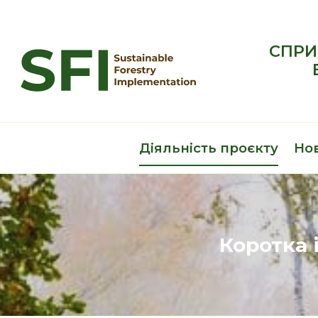
Перейти
до
вмісту
СПРИ
Діяльність проєкту
Но
Коротка 