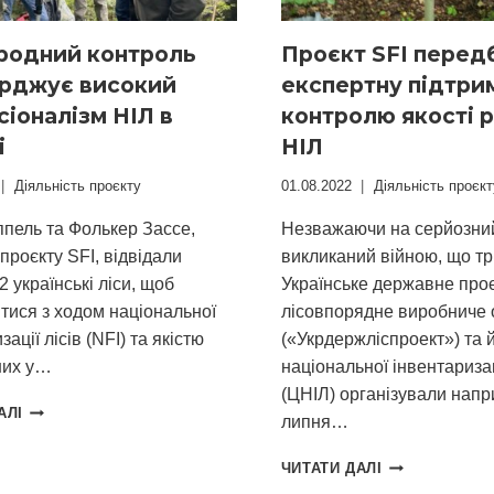
(НІЛ)
В
родний контроль
Проєкт SFI перед
УКРАЇНІ
ерджує високий
експертну підтри
іоналізм НІЛ в
контролю якості р
і
НІЛ
Діяльність проєкту
01.08.2022
Діяльність проєкт
ппель та Фолькер Зассе,
Незважаючи на серйозний
проєкту SFI, відвідали
викликаний війною, що тр
2 українські ліси, щоб
Українське державне про
тися з ходом національної
лісовпорядне виробниче 
ації лісів (NFI) та якістю
(«Укрдержліспроект») та 
них у…
національної інвентаризац
(ЦНІЛ) організували напр
МІЖНАРОДНИЙ
АЛІ
липня…
КОНТРОЛЬ
ПІДТВЕРДЖУЄ
ПРОЄКТ
ЧИТАТИ ДАЛІ
ВИСОКИЙ
SFI