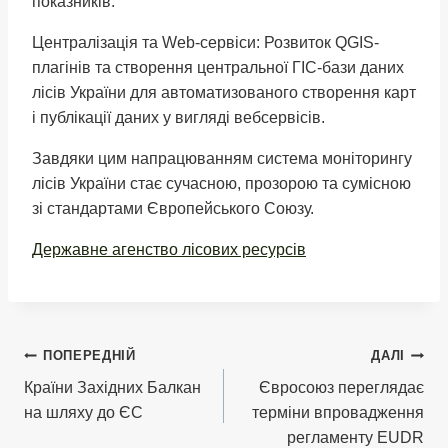
показників.
Централізація та Web-сервіси: Розвиток QGIS-
плагінів та створення центральної ГІС-бази даних
лісів України для автоматизованого створення карт
і публікації даних у вигляді вебсервісів.
Завдяки цим напрацюванням система моніторингу
лісів України стає сучасною, прозорою та сумісною
зі стандартами Європейського Союзу.
Державне агенство лісових ресурсів
Навігація
ПОПЕРЕДНІЙ
ДАЛІ
Країни Західних Балкан
Євросоюз переглядає
записів
на шляху до ЄС
терміни впровадження
регламенту EUDR