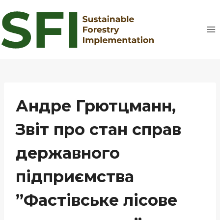
Перейти
до
вмісту
Андре Грютцманн,
Звіт про стан справ
державного
підприємства
”Фастівське лісове