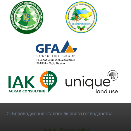
© Впровадження сталого лісового господарства
Imprint
Privacy policy