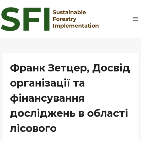
Перейти
до
вмісту
Франк Зетцер, Досвід
організації та
фінансування
досліджень в області
лісового