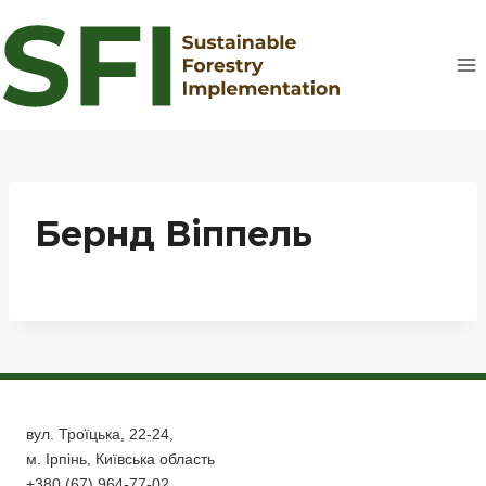
Перейти
до
вмісту
Бернд Віппель
вул. Троїцька, 22-24,
м. Ірпінь, Київська область
+380 (67) 964-77-02