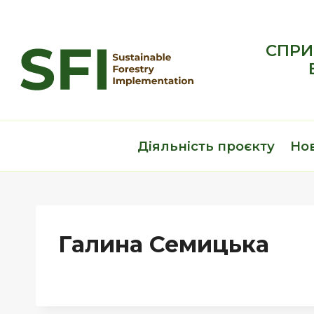
Перейти
до
вмісту
СПРИ
Діяльність проєкту
Но
Галина Семицька