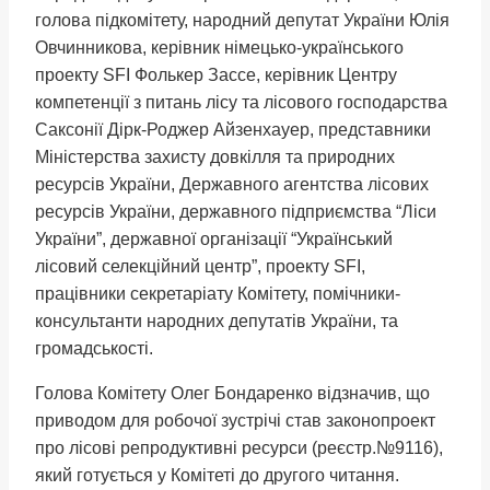
голова підкомітету, народний депутат України Юлія
Овчинникова, керівник німецько-українського
проекту SFI Фолькер Зассе, керівник Центру
компетенції з питань лісу та лісового господарства
Саксонії Дірк-Роджер Айзенхауер, представники
Міністерства захисту довкілля та природних
ресурсів України, Державного агентства лісових
ресурсів України, державного підприємства “Ліси
України”, державної організації “Український
лісовий селекційний центр”, проекту SFI,
працівники секретаріату Комітету, помічники-
консультанти народних депутатів України, та
громадськості.
Голова Комітету Олег Бондаренко відзначив, що
приводом для робочої зустрічі став законопроект
про лісові репродуктивні ресурси (реєстр.№9116),
який готується у Комітеті до другого читання.