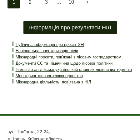
Навігація
Наступна
1
2
3
…
10
FORESTS
–
за
сторінка
МІЖНАРОДНІ
ВИМОГИ
сторінками
Інформація про результати НІЛ
ТА
НАЦІОНАЛЬНІ
ПЕРЕВАГИ
Публічна інформація про проєкт SFI
ДЛЯ
Національна інвентаризація лісів
УКРАЇНИ
Міжнародні проєкти, пов'язані з лісовим господарством
Документи ЄС та Німеччини щодо лісової політики
Німецько-англійсько-український словник лісівничих термінів
Моніторинг лісового законодавства
Міжнародна діяльність, пов’язана з НІЛ
вул. Троїцька, 22-24,
м. Ірпінь, Київська область