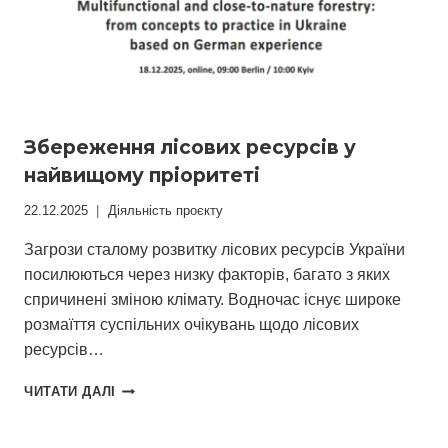
ДО
ПРИРОДИ
ЛІСОВОГО
ГОСПОДАРСТВА
Збереження лісових ресурсів у
найвищому пріоритеті
22.12.2025
Діяльність проєкту
Загрози сталому розвитку лісових ресурсів України
посилюються через низку факторів, багато з яких
спричинені зміною клімату. Водночас існує широке
розмаїття суспільних очікувань щодо лісових
ресурсів…
ЗБЕРЕЖЕННЯ
ЧИТАТИ ДАЛІ
ЛІСОВИХ
РЕСУРСІВ
У