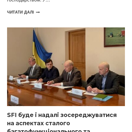
УКРАЇНСЬКІ
ЧИТАТИ ДАЛІ
ФАХІВЦІ
ВИВЧАЛИ
НІМЕЦЬКИЙ
ДОСВІД
СТАЛОГО
ВЕДЕННЯ
ЛІСОВОГО
ГОСПОДАРСТВА
SFI буде і надалі зосереджуватися
на аспектах сталого
багатофункціонального та