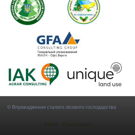
© Впровадження сталого лісового господарства
Imprint
Privacy policy