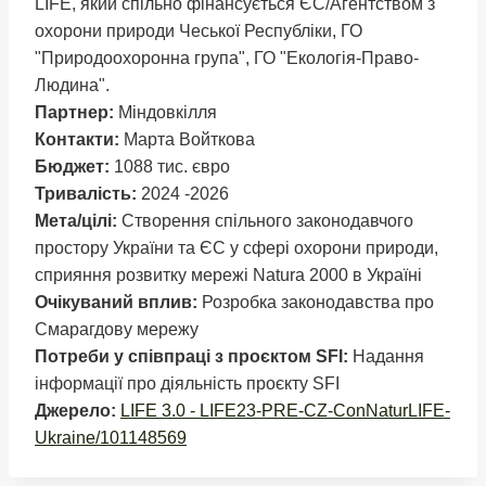
LIFE, який спільно фінансується ЄС/Агентством з
охорони природи Чеської Республіки, ГО
"Природоохоронна група", ГО "Екологія-Право-
Людина".
Партнер:
Mіндовкілля
Контакти:
Марта Войткова
Бюджет:
1088 тис. євро
Тривалість:
2024 -2026
Мета/цілі:
Створення спільного законодавчого
простору України та ЄС у сфері охорони природи,
сприяння розвитку мережі Natura 2000 в Україні
Очікуваний вплив:
Розробка законодавства про
Смарагдову мережу
Потреби у співпраці з проєктом SFI:
Надання
інформації про діяльність проєкту SFI
Джерело:
LIFE 3.0 - LIFE23-PRE-CZ-ConNaturLIFE-
Ukraine/101148569