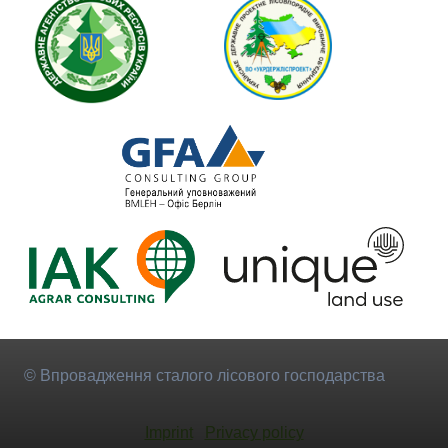
© Впровадження сталого лісового господарства
Imprint
Privacy policy