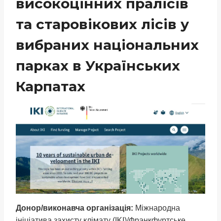
високоцінних пралісів
та старовікових лісів у
вибраних національних
парках в Українських
Карпатах
Донор/виконавча організація:
Міжнародна
ініціатива захисту клімату (IKI)/Франкфуртське