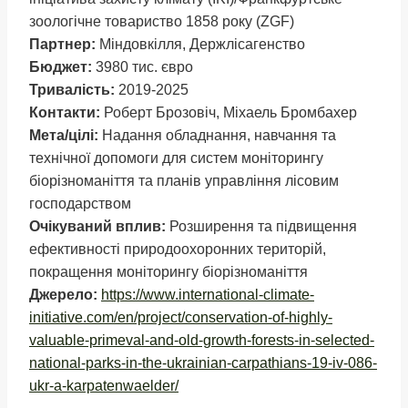
зоологічне товариство 1858 року (ZGF)
Партнер:
Mіндовкілля, Держлісагенство
Бюджет:
3980 тис. євро
Тривалість:
2019-2025
Контакти:
Роберт Брозовіч, Міхаель Бромбахер
Мета/цілі:
Надання обладнання, навчання та
технічної допомоги для систем моніторингу
біорізноманіття та планів управління лісовим
господарством
Очікуваний вплив:
Розширення та підвищення
ефективності природоохоронних територій,
покращення моніторингу біорізноманіття
Джерело:
https://www.international-climate-
initiative.com/en/project/conservation-of-highly-
valuable-primeval-and-old-growth-forests-in-selected-
national-parks-in-the-ukrainian-carpathians-19-iv-086-
ukr-a-karpatenwaelder/