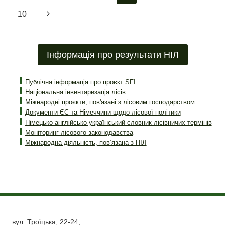
ДАНИХ
за
сторінка
Наступна
10
НАЦІОНАЛЬНОЇ
ІНВЕНТАРИЗАЦІЇ
сторінка
сторінками
ЛІСІВ
З
Інформація про результати НІЛ
ПОТЕНЦІАЛОМ
ДЛЯ
УКРАЇНИ
Публічна інформація про проєкт SFI
Національна інвентаризація лісів
Міжнародні проєкти, пов'язані з лісовим господарством
Документи ЄС та Німеччини щодо лісової політики
Німецько-англійсько-український словник лісівничих термінів
Моніторинг лісового законодавства
Міжнародна діяльність, пов’язана з НІЛ
вул. Троїцька, 22-24,