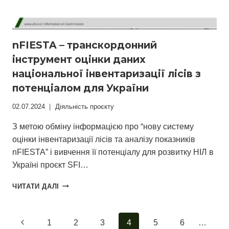
nFIESTA – транскордонний
інструмент оцінки даних
національної інвентаризації лісів з
потенціалом для України
02.07.2024
Діяльність проєкту
З метою обміну інформацією про “нову систему
оцінки інвентаризації лісів та аналізу показників
nFIESTA” і вивчення її потенціалу для розвитку НІЛ в
Україні проєкт SFI…
NFIESTA
ЧИТАТИ ДАЛІ
–
ТРАНСКОРДОННИЙ
ІНСТРУМЕНТ
Навігація
Попередня
1
2
3
4
5
6
…
ОЦІНКИ