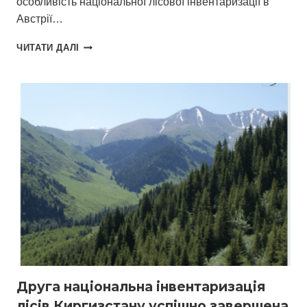
особливість національної лісової інвентаризації в
Австрії…
СУСПІЛЬНІ
ЧИТАТИ ДАЛІ
ПОТРЕБИ
ТА
НАУКОВІ
МОЖЛИВОСТІ
РОБОТИ
З
СЕГМЕНТОВАНИМИ
ДІЛЯНКАМИ
ПІД
ЧАС
НІЛ
Друга національна інвентаризація
лісів Киргизстану успішно завершена