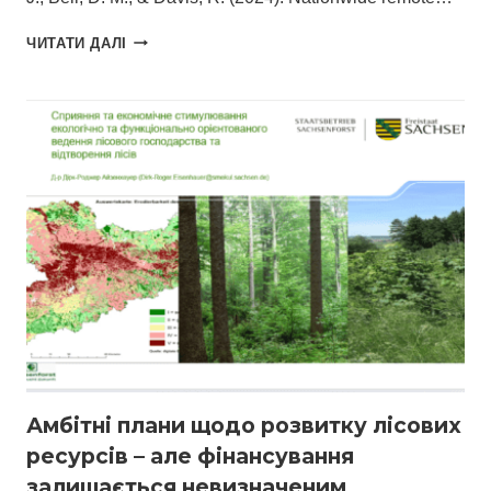
NATIONWIDE
ЧИТАТИ ДАЛІ
REMOTE
SENSING
FRAMEWORK
FOR
FOREST
RESOURCE
ASSESSMENT
IN
WAR-
AFFECTED
UKRAINE
Амбітні плани щодо розвитку лісових
ресурсів – але фінансування
залишається невизначеним