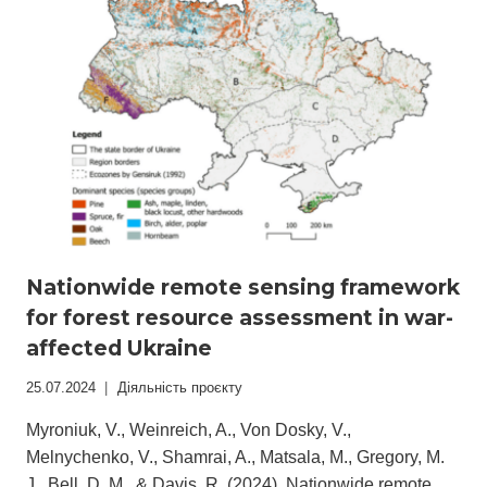
В
НАЦІОНАЛЬНИХ
ІНВЕНТАРИЗАЦІЯХ
ЛІСІВ
Nationwide remote sensing framework
for forest resource assessment in war-
affected Ukraine
25.07.2024
Діяльність проєкту
Myroniuk, V., Weinreich, A., Von Dosky, V.,
Melnychenko, V., Shamrai, A., Matsala, M., Gregory, M.
J., Bell, D. M., & Davis, R. (2024). Nationwide remote…