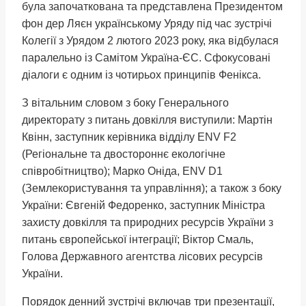
була започаткована та представлена Президентом
фон дер Ляєн українському Уряду під час зустрічі
Колегії з Урядом 2 лютого 2023 року, яка відбулася
паралельно із Самітом Україна-ЄС. Сфокусовані
діалоги є одним із чотирьох принципів Фенікса.
З вітальним словом з боку Генерального
директорату з питань довкілля виступили: Мартін
Квінн, заступник керівника відділу ENV F2
(Регіональне та двостороннє екологічне
співробітництво); Марко Оніда, ENV D1
(Землекористування та управління); а також з боку
України: Євгеній Федоренко, заступник Міністра
захисту довкілля та природних ресурсів України з
питань європейської інтеграції; Віктор Смаль,
Голова Державного агентства лісових ресурсів
України.
Порядок денний зустрічі включав три презентації,