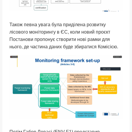
Також певна увага була приділена розвитку
лісового моніторингу в ЄС, коли новий проєкт
Постанови пропонує створити нові рамки для
нього, де частина даних буде збиратися Комісією.
Потім Габор Ловасі (ENV F1) представив