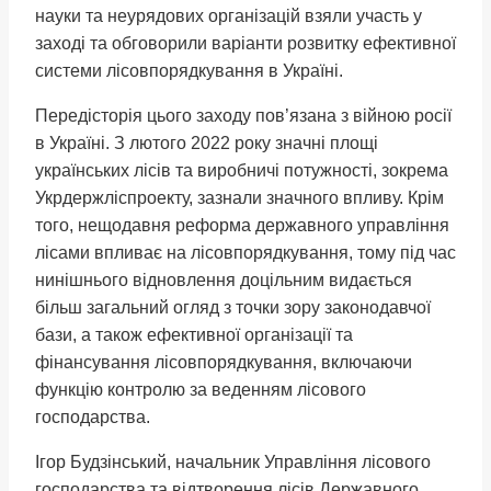
науки та неурядових організацій взяли участь у
заході та обговорили варіанти розвитку ефективної
системи лісовпорядкування в Україні.
Передісторія цього заходу пов’язана з війною росії
в Україні. З лютого 2022 року значні площі
українських лісів та виробничі потужності, зокрема
Укрдержліспроекту, зазнали значного впливу. Крім
того, нещодавня реформа державного управління
лісами впливає на лісовпорядкування, тому під час
нинішнього відновлення доцільним видається
більш загальний огляд з точки зору законодавчої
бази, а також ефективної організації та
фінансування лісовпорядкування, включаючи
функцію контролю за веденням лісового
господарства.
Ігор Будзінський, начальник Управління лісового
господарства та відтворення лісів Державного