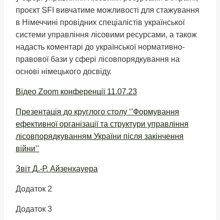
проєкт SFI вивчатиме можливості для стажування
в Німеччині провідних спеціалістів української
системи управління лісовими ресурсами, а також
надасть коментарі до української нормативно-
правової бази у сфері лісовпорядкування на
основі німецького досвіду.
Відео Zoom конференції 11.07.23
Презентація до круглого столу ‘’Формування
ефективної організації та структури управління
лісовпорядкуванням України після закінчення
війни’’
Звіт Д.-Р. Айзенхауера
Додаток 2
Додаток 3