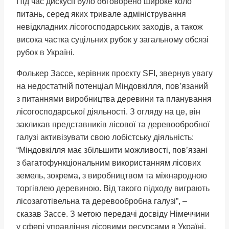
Під час дискусії було обговорено широке коло
питань, серед яких тривале адміністрування
невідкладних лісогосподарських заходів, а також
висока частка суцільних рубок у загальному обсязі
рубок в Україні.
Фолькер Зассе, керівник проєкту SFI, звернув увагу
на недостатній потенціал Міндовкілля, пов’язаний
з питаннями виробництва деревини та планування
лісогосподарської діяльності. З огляду на це, він
закликав представників лісової та деревообробної
галузі активізувати свою лобістську діяльність:
“Міндовкілля має збільшити можливості, пов’язані
з багатофункціональним використанням лісових
земель, зокрема, з виробництвом та міжнародною
торгівлею деревиною. Від такого підходу виграють
лісозаготівельна та деревообробна галузі”, –
сказав Зассе. З метою передачі досвіду Німеччини
у сфері управління лісовими ресурсами в Україні,