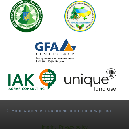
© Впровадження сталого лісового господарства
Imprint
Privacy policy