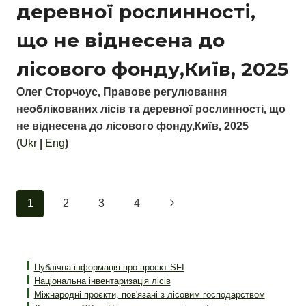
деревної рослинності,
що не віднесена до
лісового фонду,Київ, 2025
Олег Сторчоус, Правове регулювання
необлікованих лісів та деревної рослинності, що
не віднесена до лісового фонду,Київ, 2025
(
Ukr
|
Eng
)
Навігація
Наступна
1
2
3
4
за
сторінка
сторінками
Публічна інформація про проєкт SFI
Національна інвентаризація лісів
Міжнародні проєкти, пов'язані з лісовим господарством