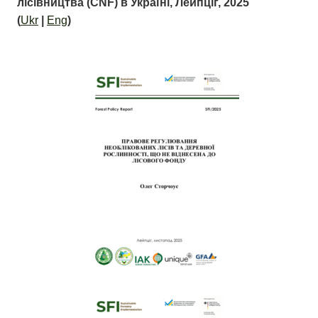
лісівництва (CNF) в Україні, Лейпціг, 2025
(
Ukr
|
Eng
)