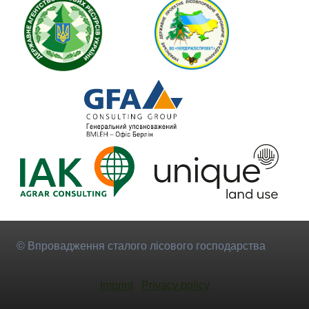
© Впровадження сталого лісового господарства
Imprint
Privacy policy