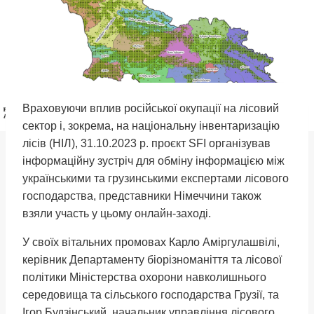
Враховуючи вплив російської окупації на лісовий
сектор і, зокрема, на національну інвентаризацію
лісів (НІЛ), 31.10.2023 р. проєкт SFI організував
інформаційну зустріч для обміну інформацією між
українськими та грузинськими експертами лісового
господарства, представники Німеччини також
взяли участь у цьому онлайн-заході.
У своїх вітальних промовах Карло Аміргулашвілі,
керівник Департаменту біорізноманіття та лісової
політики Міністерства охорони навколишнього
середовища та сільського господарства Грузії, та
Ігор Будзінський, начальник управління лісового