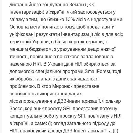
дистанційного зондування Землі (ДЗЗ-
Інвентаризація) в Україні, який застосовується у
зв’язку з тим, що близько 13% лісів є недоступними.
Основна мета полягає в тому, щоб представити
уніфіковані результати інвентаризації лісів для всіх
територій України, в більш короткі терміни, з
меншим бюджетом, з урахуванням дещо нижчої
точності, порівняно з початково запланованою
наземною НІЛ. В Україні дані НІЛ збираються за
допомогою спеціальної програми SmallForest, тоді
як обробка та аналіз даних залишається
проблемою. Віктор Миронюк представив
особливість використання даних
лісовпорядкування в ДЗЗ-Інвентаризації. Фолькер
Зассе, керівник проєкту SFI, представив поточну
концептуальну роботу проєкту SFI, пов’язану з НІЛ
в Україні, а саме: (i) огляд загального підходу до
НІЛ, враховуючи досвід ДЗЗ-Інвентаризації та (ii)