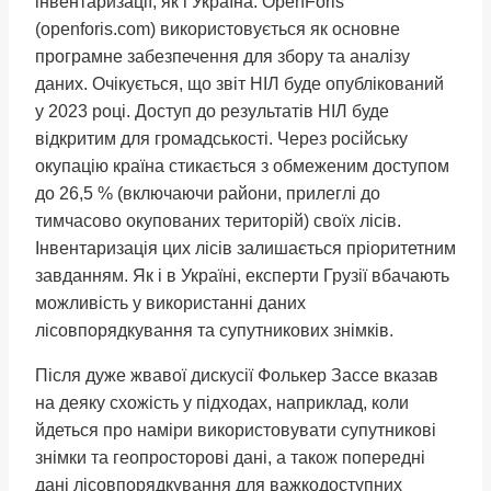
інвентаризації, як і Україна. OpenForis
(openforis.com) використовується як основне
програмне забезпечення для збору та аналізу
даних. Очікується, що звіт НІЛ буде опублікований
у 2023 році. Доступ до результатів НІЛ буде
відкритим для громадськості. Через російську
окупацію країна стикається з обмеженим доступом
до 26,5 % (включаючи райони, прилеглі до
тимчасово окупованих територій) своїх лісів.
Інвентаризація цих лісів залишається пріоритетним
завданням. Як і в Україні, експерти Грузії вбачають
можливість у використанні даних
лісовпорядкування та супутникових знімків.
Після дуже жвавої дискусії Фолькер Зассе вказав
на деяку схожість у підходах, наприклад, коли
йдеться про наміри використовувати супутникові
знімки та геопросторові дані, а також попередні
дані лісовпорядкування для важкодоступних