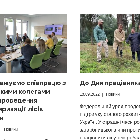
вжуємо співпрацю з
До Дня працівника
ькими колегами
18.09.2022
Новини
проведення
Федеральний уряд продо
аризації лісів
підтримку сталого розвитк
ни
Україні. У страшні часи ро
Новини
загарбницької війни проти
працівники лісу теж робл