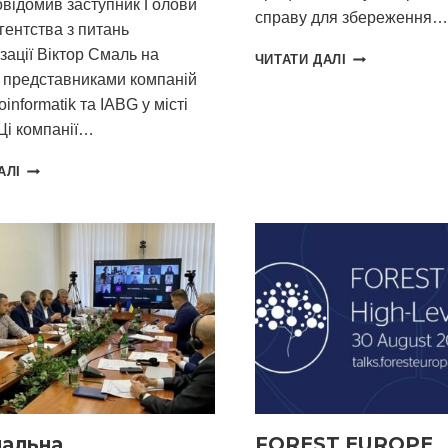
овідомив заступник Голови
справу для збереження…
гентства з питань
зації Віктор Смаль на
ДО
ЧИТАТИ ДАЛІ
ДНЯ
із представниками компаній
ПРАЦІВНИКА
oinformatik та IABG у місті
ЛІСУ
Ці компанії…
ПРОДОВЖУЄМО
АЛІ
СПІВПРАЦЮ
З
НІМЕЦЬКИМИ
КОЛЕГАМИ
ЩОДО
ПРОВЕДЕННЯ
ІНВЕНТАРИЗАЦІЇ
ЛІСІВ
УКРАЇНИ
нальна
FOREST EUROPE