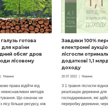
УКРАЇНИ
 галузь готова
Завдяки 100% пер
 для країни
електронні аукці
дний обсяг дров
лісгоспи отримал
оди лісовому
додаткові 1,1 млр
доходу
Новини
20.07.2022
Новини
ємо права відійти від
З 1 травня лісгоспи відн
 невиснажливих методів
реалізацію деревини для 
стування. Що означає не
господарювання, які зді
з лісу більше ресурсу, ніж
переробку деревини, чер