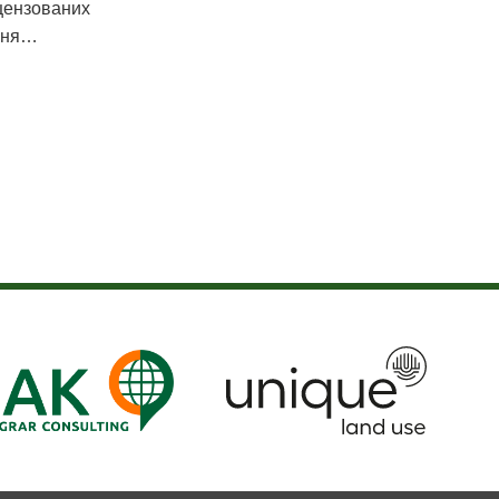
іцензованих
рвня…