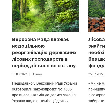
УКРАЇНИ
ДЛЯ
ВСТАНОВЛЕННЯ
ТОЧНОЇ
ПЛОЩІ
ЛІСІВ
Верховна Рада вважає
Лісова
недоцільною
знайти
реорганізацію державних
необхі
лісових господарств в
без шк
період дії воєнного стану
фонду
16.08.2022
Новини
25.07.2022
Нещодавно у Верховній Раді України
«Ми не ма
обговорили законопроєкт No 7605
принципу
про внесення змін до деяких законів
лісокори
України щодо оптимізації деяких
забирати 