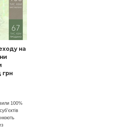
еходу на
они
и
д грн
овили 100%
суб’єктів
йснюють
ез