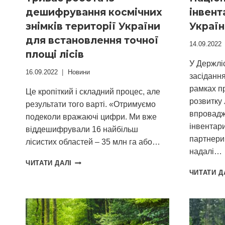
дешифрування космічних
інвент
знімків території України
Украї
для встановлення точної
14.09.2022
площі лісів
У Держліс
16.09.2022
Новини
засідання
рамках п
Це кропіткий і складний процес, але
розвитку 
результати того варті. «Отримуємо
впровадж
подеколи вражаючі цифри. Ми вже
інвентари
віддешифрували 16 найбільш
партнери 
лісистих областей – 35 млн га або…
надалі…
ТРИВАЄ
ЧИТАТИ ДАЛІ
РОБОТА
ЧИТАТИ Д
ІЗ
ДЕШИФРУВАННЯ
КОСМІЧНИХ
ЗНІМКІВ
ТЕРИТОРІЇ