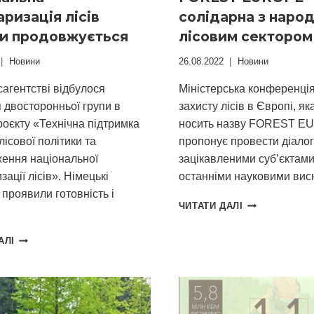
аризація лісів
солідарна з народ
ни продовжується
лісовим сектором
Новини
26.08.2022
Новини
агентстві відбулося
Міністерська конференція
 двосторонньої групи в
захисту лісів в Європі, як
роєкту «Технічна підтримка
носить назву FOREST E
лісової політики та
пропонує провести діалог
ення національної
зацікавленими суб’єктами
зації лісів». Німецькі
останніми науковими ви
проявили готовність і
FOREST
ЧИТАТИ ДАЛІ
EUROPE
СОЛІДАРНА
НАЦІОНАЛЬНА
АЛІ
З
ІНВЕНТАРИЗАЦІЯ
НАРОДОМ
ЛІСІВ
ТА
УКРАЇНИ
ЛІСОВИМ
ПРОДОВЖУЄТЬСЯ
СЕКТОРОМ