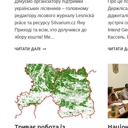
Дякуємо організатору підтримки
Про це п
українських лісівників – головному
Держліса
редактору лісового журналу Lesnická
діджиталі
práce та ресурсу Silvarium.cz Яну
зустрічі 
Приході та всім, хто долучився до
Intend Ge
збору коштів! Ми…
Кассель. 
ЛІСІВНИКИ
ЧИТАТИ ДАЛІ
ЧИТАТИ Д
ЧЕХІЇ
ПЕРЕДАЛИ
СПЕЦІАЛІЗОВАНИЙ
ІНСТРУМЕНТАРІЙ
ДЛЯ
ПРОВЕДЕННЯ
НАЦІОНАЛЬНОЇ
ІНВЕНТАРИЗАЦІЇ
ЛІСІВ
Триває робота із
Націо