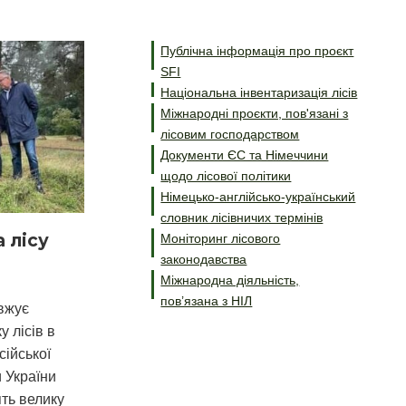
Публічна інформація про проєкт
SFI
Національна інвентаризація лісів
Міжнародні проєкти, пов'язані з
лісовим господарством
Документи ЄС та Німеччини
щодо лісової політики
Німецько-англійсько-український
словник лісівничих термінів
 лісу
Моніторинг лісового
законодавства
Міжнародна діяльність,
пов’язана з НІЛ
вжує
у лісів в
сійської
 України
ять велику