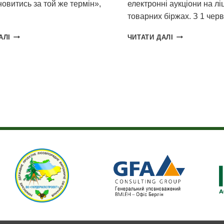
овитись за той же термін»,
електронні аукціони на л
товарних біржах. З 1 че
ЛІСОВА
ЗАВДЯКИ
АЛІ
ЧИТАТИ ДАЛІ
ГАЛУЗЬ
100%
ГОТОВА
ПЕРЕХОДУ
ЗНАЙТИ
НА
пна
ДЛЯ
ЕЛЕКТРОННІ
КРАЇНИ
АУКЦІОНИ
нка
НЕОБХІДНИЙ
ЛІСГОСПИ
ОБСЯГ
ОТРИМАЛИ
ДРОВ
ДОДАТКОВІ
БЕЗ
1,1
ШКОДИ
МЛРД
ЛІСОВОМУ
ГРН
ФОНДУ
ДОХОДУ