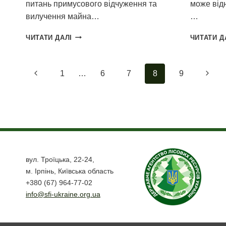
питань примусового відчуження та
може відн
вилучення майна…
…
ВЕРХОВНА
ЧИТАТИ ДАЛІ
ЧИТАТИ Д
РАДА
ВВАЖАЄ
НЕДОЦІЛЬНОЮ
Навігація
Попередня
Насту
1
…
6
7
8
9
РЕОРГАНІЗАЦІЮ
ДЕРЖАВНИХ
за
сторінка
сторі
ЛІСОВИХ
ГОСПОДАРСТВ
сторінками
В
ПЕРІОД
ДІЇ
ВОЄННОГО
СТАНУ
вул. Троїцька, 22-24,
м. Ірпінь, Київська область
+380 (67) 964-77-02
info@sfi-ukraine.org.ua