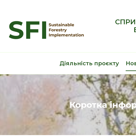
Перейти
до
вмісту
СПРИ
Діяльність проєкту
Но
Коротка інфор