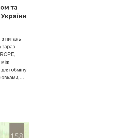
ом та
 України
 з питань
а зараз
UROPE,
 між
 для обміну
сновками,…