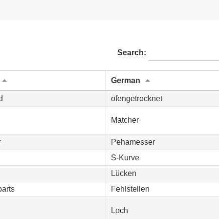
Search:
German
d
ofengetrocknet
Matcher
r
Pehamesser
S-Kurve
Lücken
parts
Fehlstellen
Loch