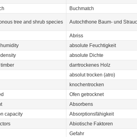
ch
Buchmatch
onous tree and shrub species
Autochthone Baum- und Strauc
Abriss
 humidity
absolute Feuchtigkeit
 density
absolute Dichte
 timber
darrtrockenes Holz
absolut trocken (atro)
knochentrocken
ed
Ofen getrocknet
t
Absorbens
on capacity
Absorptionsfähigkeit
actors
Abiotische Faktoren
Gefahr