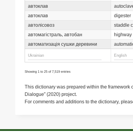
автоклав
autoclav
автоклав
digester
автолісовоз
staddle c
автомагістраль, автобан
highway
автоматизація сушки деревини
automati
Showing 1 to 25 of 7,519 entries
This dictionary was prepared within the framework o
Dialogue” (2020) project.
For comments and additions to the dictionary, please