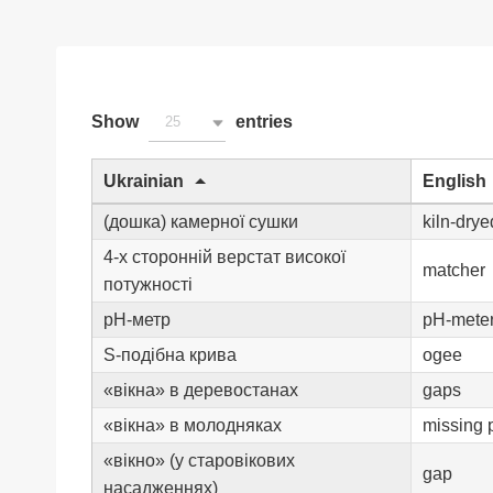
Show
entries
25
Ukrainian
English
(дошка) камерної сушки
kiln-drye
4-х сторонній верстат високої
matcher
потужності
pH-метр
pH-mete
S-подібна крива
ogee
«вікна» в деревостанах
gaps
«вікна» в молодняках
missing 
«вікно» (у старовікових
gap
насадженнях)