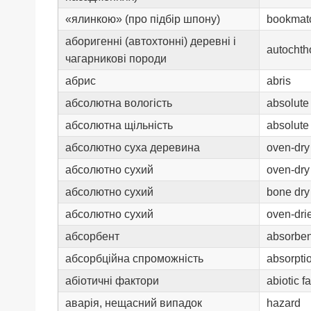
«ялинкою» (про підбір шпону)
bookmat
аборигенні (автохтонні) деревні і
autochth
чагарникові породи
абрис
abris
абсолютна вологість
absolute
абсолютна щільність
absolute
абсолютно суха деревина
oven-dry
абсолютно сухий
oven-dry
абсолютно сухий
bone dry
абсолютно сухий
oven-dri
абсорбент
absorben
абсорбційна спроможність
absorpti
абіотичні фактори
abiotic f
аварія, нещасний випадок
hazard