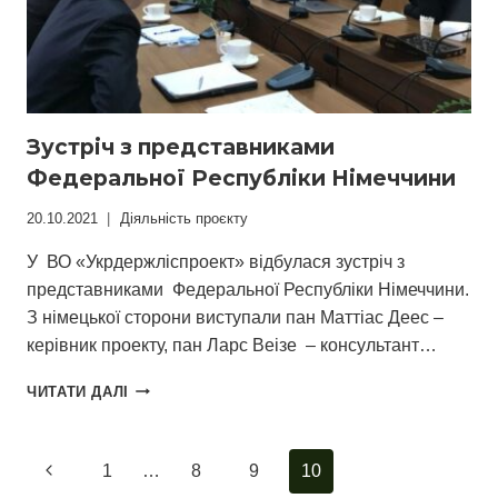
Зустріч з представниками
Федеральної Республіки Німеччини
20.10.2021
Діяльність проєкту
У ВО «Укрдержліспроект» відбулася зустріч з
представниками Федеральної Республіки Німеччини.
З німецької сторони виступали пан Маттіас Дeeс –
керівник проекту, пан Ларс Веізе – консультант…
ЗУСТРІЧ
ЧИТАТИ ДАЛІ
З
ПРЕДСТАВНИКАМИ
ФЕДЕРАЛЬНОЇ
Навігація
Попередня
1
…
8
9
10
РЕСПУБЛІКИ
НІМЕЧЧИНИ