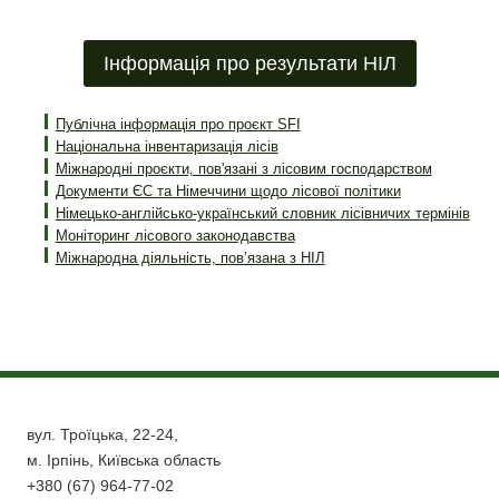
за
сторінка
сторінками
Інформація про результати НІЛ
Публічна інформація про проєкт SFI
Національна інвентаризація лісів
Міжнародні проєкти, пов'язані з лісовим господарством
Документи ЄС та Німеччини щодо лісової політики
Німецько-англійсько-український словник лісівничих термінів
Моніторинг лісового законодавства
Міжнародна діяльність, пов’язана з НІЛ
вул. Троїцька, 22-24,
м. Ірпінь, Київська область
+380 (67) 964-77-02