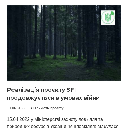
ПОТЕНЦІЙНИХ
ВИКОНАВЦІВ
ПОЛЬОВИХ
РОБІТ
НАЦІОНАЛЬНОЇ
ІНВЕНТАРИЗАЦІЇ
ЛІСІВ
Реалізація проєкту SFI
продовжується в умовах війни
10.06.2022
Діяльність проєкту
15.04.2022 у Міністерстві захисту довкілля та
природних ресурсів України (Міндовкілля) відбулася