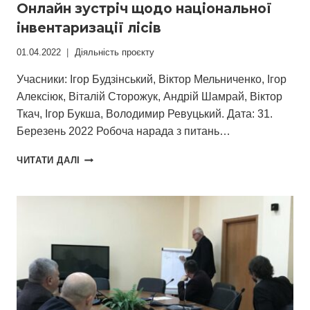
Онлайн зустріч щодо національної
інвентаризації лісів
01.04.2022
Діяльність проєкту
Учасники: Ігор Будзінський, Віктор Мельниченко, Ігор
Алексіюк, Віталій Сторожук, Андрій Шамрай, Віктор
Ткач, Ігор Букша, Володимир Ревуцький. Дата: 31.
Березень 2022 Робоча нарада з питань…
ОНЛАЙН
ЧИТАТИ ДАЛІ
ЗУСТРІЧ
ЩОДО
НАЦІОНАЛЬНОЇ
ІНВЕНТАРИЗАЦІЇ
ЛІСІВ