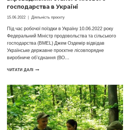
господарства в Україні
15.06.2022
Діяльність проєкту
Під час робочої поїздки в Україну 10.06.2022 року
Федеральний Міністр продовольства та сільського
господарства (BMEL) Джем Оздемір відвідав
Українське державне проєктне лісовпорядне
виробниче об’єднання (ВО…
УРЯД
ЧИТАТИ ДАЛІ
НІМЕЧЧИНИ
ПІДТРИМУЄ
ПОДАЛЬШЕ
ВПРОВАДЖЕННЯ
CТАЛОГО
ЛІСОВОГО
ГОСПОДАРСТВА
В
УКРАЇНІ