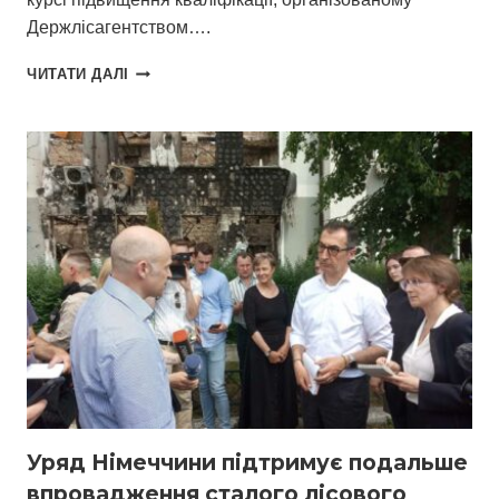
Держлісагентством….
SFI
ЧИТАТИ ДАЛІ
ПРОЄКТ
ДОЛУЧАЄТЬСЯ
ДО
ПІДВИЩЕННЯ
КВАЛІФІКАЦІЇ
ЛІСОВИХ
СПЕЦІАЛІСТІВ
Уряд Німеччини підтримує подальше
впровадження cталого лісового