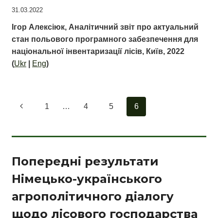
31.03.2022
Ігор Алексіюк, Аналітичний звіт про актуальний
стан польового програмного забезпечення для
національної інвентаризації лісів, Київ, 2022
(
Ukr
|
Eng
)
Навігація
Попередня
1
…
4
5
6
за
сторінка
сторінками
Попередні результати
Німецько-українського
агрополітичного діалогу
щодо лісового господарства